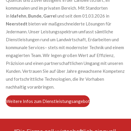
Qualität und Zuverlässigkeit in der Landwirtschaft, im
k
a
kommunalen und im privaten Bereich. Mit Standorten
m
in
Idafehn
,
Bunde,
Garrel
und seit dem 01.03.2026 in
Neerstedt
bieten wir maßgeschneiderte Lösungen für
Jedermann. Unser Leistungsspektrum umfasst sämtliche
Dienstleistungen rund um Landwirtschaft, Erdarbeiten und
kommunale Services– stets mit modernster Technik und einem
engagierten Team. Wir legen großen Wert auf Effizienz,
Präzision und einen partnerschaftlichen Umgang mit unseren
Kunden. Vertrauen Sie auf über Jahre gewachsene Kompetenz
und fortschrittliche Technologien, die ihr Vorhaben
nachhaltig voranbringen.
Weitere Infos zum Dienstleistungsangebot