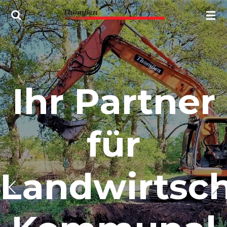
Zum
Hauptinhalt
springen
Ihr Partner
für
Landwirtsch